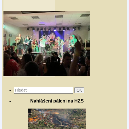
Search
Hledat
OK
for:
Nahlášení pálení na HZS