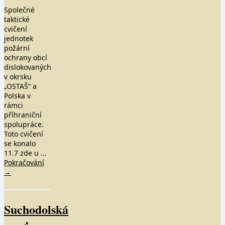
Společné
taktické
cvičení
jednotek
požární
ochrany obcí
dislokovaných
v okrsku
„OSTAŠ“ a
Polska v
rámci
příhraniční
spolupráce.
Toto cvičení
se konalo
11.7 zde u …
Pokračování
→
Suchodolská