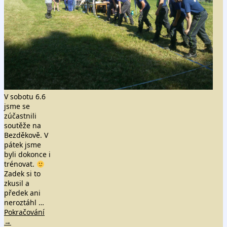
V sobotu 6.6
jsme se
zúčastnili
soutěže na
Bezděkově. V
pátek jsme
byli dokonce i
trénovat.
Zadek si to
zkusil a
předek ani
neroztáhl …
Pokračování
→