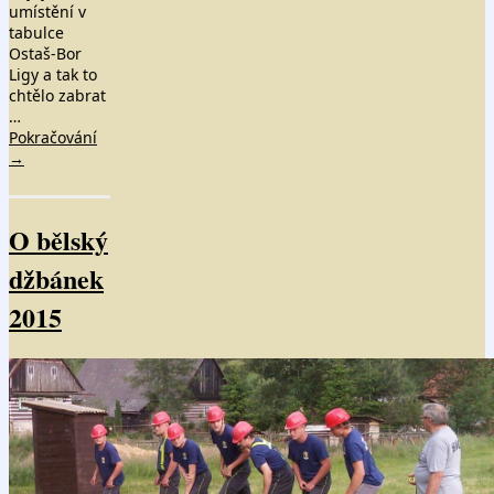
umístění v
tabulce
Ostaš-Bor
Ligy a tak to
chtělo zabrat
…
Pokračování
→
O bělský
džbánek
2015