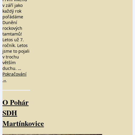
v září jako
každý rok
pořádáme
Dunění
rockových
tamtamů!
Letos už 7.
ročník. Letos
jsme to pojali
v trochu
větším
duchu. …
Pokračování
→
O Pohár
SDH
Martínkovice