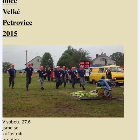
obce
Velké
Petrovice
2015
V sobotu 27.6
jsme se
zúčastnili
prvního