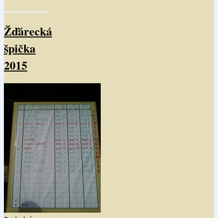
Žďárecká
špička
2015