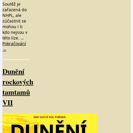
Soutěž je
zařazená do
NHPL, ale
zúčastnit se
mohou i ti
kdo nejsou v
této lize. …
Pokračování
→
Dunění
rockových
tamtamů
VII