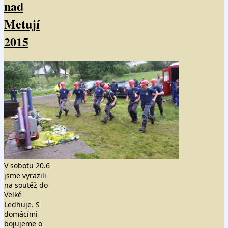
nad
Metují
2015
V sobotu 20.6
jsme vyrazili
na soutěž do
Velké
Ledhuje. S
domácími
bojujeme o