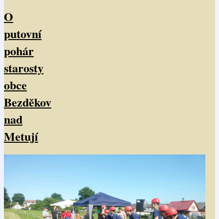
O
putovní
pohár
starosty
obce
Bezděkov
nad
Metují