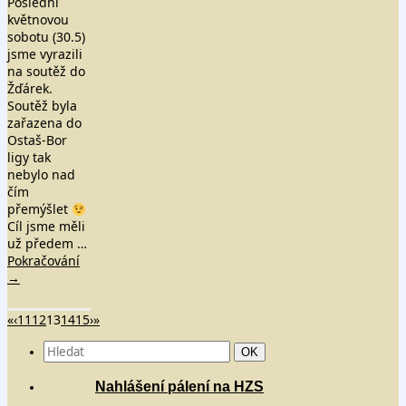
Poslední
květnovou
sobotu (30.5)
jsme vyrazili
na soutěž do
Žďárek.
Soutěž byla
zařazena do
Ostaš-Bor
ligy tak
nebylo nad
čím
přemýšlet
Cíl jsme měli
už předem …
Pokračování
→
«
‹
11
12
13
14
15
›
»
Search
Hledat
OK
for:
Nahlášení pálení na HZS