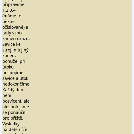
připravíme
1,2,3,4
(máme to
pěkně
očíslované) a
tady vznikl
kámen úrazu.
Savice ke
stroji má jiný
konec a
bohužel při
útoku
nespojíme
savice a útok
nedokončíme.
Každý den
není
posvícení, ale
alespoň jsme
se ponaučili
pro příště.
Výsledky
najdete níže