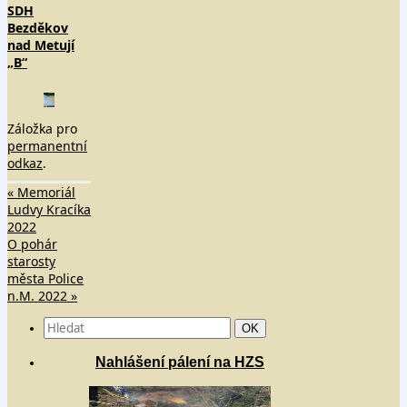
SDH
Bezděkov
nad Metují
„B“
Záložka pro
permanentní
odkaz
.
«
Memoriál
Ludvy Kracíka
2022
O pohár
starosty
města Police
n.M. 2022
»
Search
Hledat
OK
for:
Nahlášení pálení na HZS