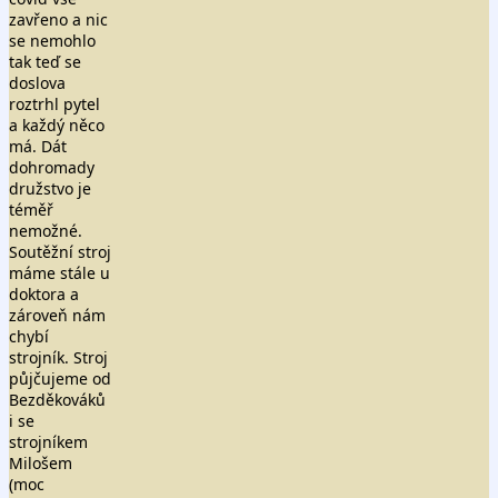
zavřeno a nic
se nemohlo
tak teď se
doslova
roztrhl pytel
a každý něco
má. Dát
dohromady
družstvo je
téměř
nemožné.
Soutěžní stroj
máme stále u
doktora a
zároveň nám
chybí
strojník. Stroj
půjčujeme od
Bezděkováků
i se
strojníkem
Milošem
(moc