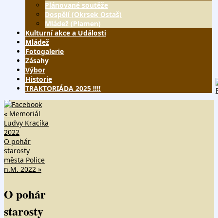
obsahu
Plánované soutěže
webu
Dospělí (Okrsek Ostaš)
Mládež (Plamen)
Kulturní akce a Události
Mládež
Fotogalerie
Zásahy
Výbor
Historie
TRAKTORIÁDA 2025 !!!!
«
Memoriál
Ludvy Kracíka
2022
O pohár
starosty
města Police
n.M. 2022
»
O pohár
starosty