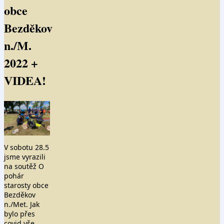
obce
Bezděkov
n./M.
2022 +
VIDEA!
V sobotu 28.5
jsme vyrazili
na soutěž O
pohár
starosty obce
Bezděkov
n./Met. Jak
bylo přes
covid vše