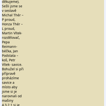
děkujeme).
Sešli jsme se
v sestavě
Michal Thér –
P proud,
Honza Thér –
L proud,
Martin Vítek-
rozdělovač,
Pepa
Reimann-
béčka, Jan
Podstata –
koš, Petr
Vítek- savice.
Bohužel si při
přípravě
proházíme
savice a
místo aby
jsme si je
narovnali od
mašiny
4,3,2,1 si je