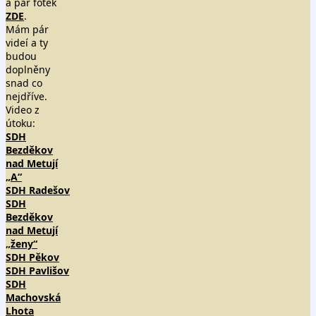
a pár fotek
ZDE
.
Mám pár
videí a ty
budou
doplněny
snad co
nejdříve.
Video z
útoku:
SDH
Bezděkov
nad Metují
„A“
SDH Radešov
SDH
Bezděkov
nad Metují
„ženy“
SDH Pěkov
SDH Pavlišov
SDH
Machovská
Lhota