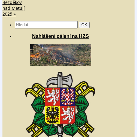
Bezděkov
nad Metují
2025
»
Search
Hledat
OK
for:
Nahlášení pálení na HZS