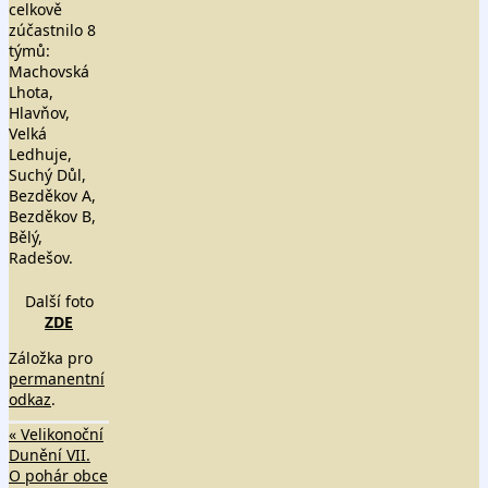
celkově
zúčastnilo 8
týmů:
Machovská
Lhota,
Hlavňov,
Velká
Ledhuje,
Suchý Důl,
Bezděkov A,
Bezděkov B,
Bělý,
Radešov.
Další foto
ZDE
Záložka pro
permanentní
odkaz
.
«
Velikonoční
Dunění VII.
O pohár obce