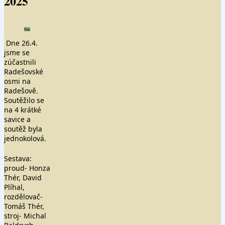
2025
Dne 26.4.
jsme se
zúčastnili
Radešovské
osmi na
Radešově.
Soutěžilo se
na 4 krátké
savice a
soutěž byla
jednokolová.
Sestava:
proud- Honza
Thér, David
Plíhal,
rozdělovač-
Tomáš Thér,
stroj- Michal