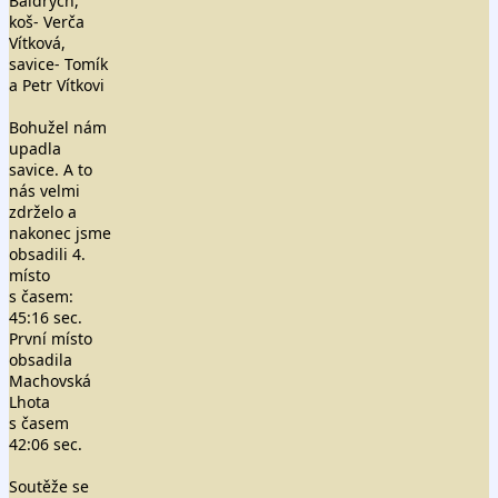
Baldrych,
koš- Verča
Vítková,
savice- Tomík
a Petr Vítkovi
Bohužel nám
upadla
savice. A to
nás velmi
zdrželo a
nakonec jsme
obsadili 4.
místo
s časem:
45:16 sec.
První místo
obsadila
Machovská
Lhota
s časem
42:06 sec.
Soutěže se